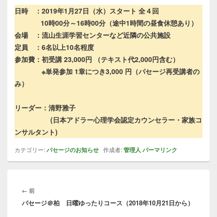
日時 ：2019年1月27日（水）スタート 全４回
10時00分～16時00分（途中1時間の昼食休憩あり）
会場 ：流山生涯学習センターなど近隣の公共施設
定員 ：6名以上10名程度
参加費：初受講 23,000円 （テキスト代2,000円含む）
※単発参加 1章につき3,000 円（パセージ再受講者の
み）
リーダー：清野雅子
(日本アドラー心理学会認定カウンセラー・家族コ
ンサルタント)
カテゴリー:
パセージのお知らせ
作成者:
管理人
パーマリンク
投
稿
前
←
前
ナ
パセージ＠柏 日曜ゆったりコース（2018年10月21日から）
の
ビ
投