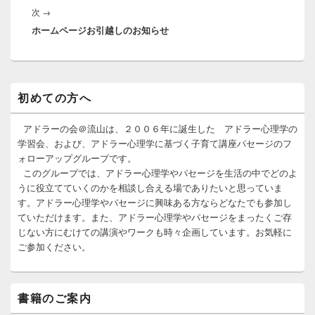
ゲ
次
次
→
稿:
ー
ホームページお引越しのお知らせ
の
シ
投
ョ
稿:
ン
メ
初めての方へ
イ
ン
サ
アドラーの会＠流山は、２００６年に誕生した アドラー心理学の
イ
学習会、および、アドラー心理学に基づく子育て講座パセージのフ
ド
ォローアップグループです。
バ
このグループでは、アドラー心理学やパセージを生活の中でどのよ
ー
うに役立てていくのかを相談し合える場でありたいと思っていま
ウ
ィ
す。アドラー心理学やパセージに興味ある方ならどなたでも参加し
ジ
ていただけます。また、アドラー心理学やパセージをまったくご存
ェ
じない方にむけての講演やワークも時々企画しています。お気軽に
ッ
ご参加ください。
ト
エ
リ
ア
書籍のご案内