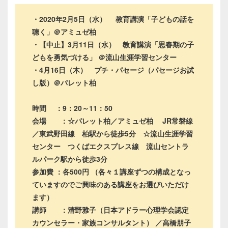
・2020年2月5日（水） 教育講演「子どもの話を
聴く」＠アミュゼ柏
・【中止】3月11日（水） 教育講演「思春期の子
どもを勇気づける」 ＠流山生涯学習センター
・4月16日（木） プチ・パセージ（パセージお試
し版）＠パレット柏
時間 ：9：20～11：50
会場 ：☆パレット柏／アミュゼ柏 JR常磐線
／東武野田線 柏駅から徒歩5分 ☆流山生涯学習
センター つくばエクスプレス線 流山セントラ
ルパーク駅から徒歩3分
参加費 ：各500円 （各々１講座ずつの構成となっ
ていますのでご興味のある講座をお選びいただけ
ます）
講師 ：清野雅子（日本アドラー心理学会認定
カウンセラー・家族コンサルタント） ／高橋朋子