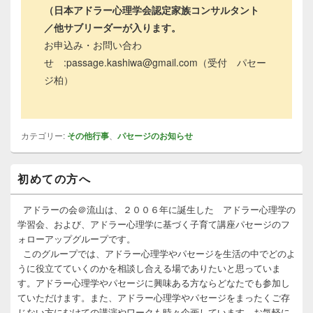
（日本アドラー心理学会認定家族コンサルタント
／他サブリーダーが入ります。
お申込み・お問い合わ
せ :passage.kashiwa@gmail.com（受付 パセー
ジ柏）
カテゴリー:
その他行事
、
パセージのお知らせ
メ
初めての方へ
イ
ン
サ
アドラーの会＠流山は、２００６年に誕生した アドラー心理学の
イ
学習会、および、アドラー心理学に基づく子育て講座パセージのフ
ド
ォローアップグループです。
バ
このグループでは、アドラー心理学やパセージを生活の中でどのよ
ー
うに役立てていくのかを相談し合える場でありたいと思っていま
ウ
ィ
す。アドラー心理学やパセージに興味ある方ならどなたでも参加し
ジ
ていただけます。また、アドラー心理学やパセージをまったくご存
ェ
じない方にむけての講演やワークも時々企画しています。お気軽に