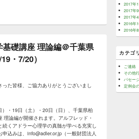
2017年
2017年
2017年
2016年
2016年
学基礎講座 理論編＠千葉県
カテゴ
/19・7/20）
ご連絡
その他
パセー
さった皆様、ご協力ありがとうございまし
定例会
（日）・19日（土）・20日（日）、千葉県柏
座 理論編が開催されます。アルフレッド・
と続くアドラー心理学の真髄が学べる充実し
は、info@adler.or.jp（一般財団法人