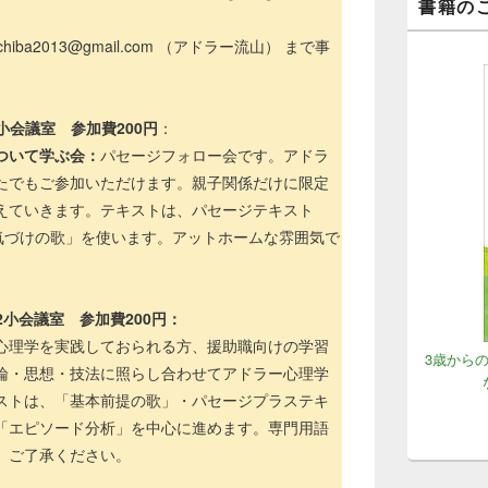
書籍の
ba2013@gmail.com （アドラー流山） まで事
02小会議室 参加費200円
：
ついて学ぶ会：
パセージフォロー会です。アドラ
たでもご参加いただけます。親子関係だけに限定
えていきます。テキストは、パセージテキスト
勇気づけの歌」を使います。アットホームな雰囲気で
02小会議室
参加費200円：
心理学を実践しておられる方、援助職向けの学習
3歳から
論・思想・技法に照らし合わせてアドラー心理学
ストは、「基本前提の歌」・パセージプラステキ
「エピソード分析」を中心に進めます。専門用語
、ご了承ください。