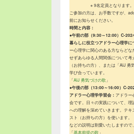
※
9名定員となります。
ご参加の方は、お手数ですが、adchi
前にお知らせください。
時間と内容：
●
午前の部（9:30～12:00）C-2
暮らしに役立つアドラー心理学に
ー心理学に関心のある方ならどな
せずあらゆる人間関係について考
（お持ちの方）、または「AIJ 
学び合っています。
「
AIJ 勇気づけの歌
」
●
午後の部（13:00～16:00）C-2
アドラー心理学学習会：
アドラー
会です。日々の実践について、理
への理解を深めていきます。テキ
スト（お持ちの方）を使います。
などの説明は割愛いたしますので
「
基本前提の歌
」