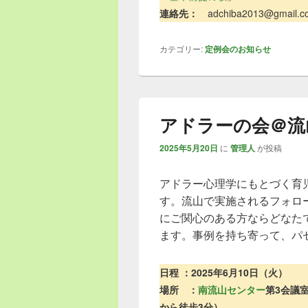
連絡先：
adchiba2013@gmai
カテゴリー:
定例会のお知らせ
アドラーの会＠流山
2025年5月20日
に
管理人
が投稿
アドラー心理学にもとづく育
す。流山で実施されるフォロ
にご関心のある方ならどなた
ます。事例を持ち寄って、パ
日程 ：2025年6月10日（火）
場所 ：
南流山センター
第3会議
から徒歩3分）