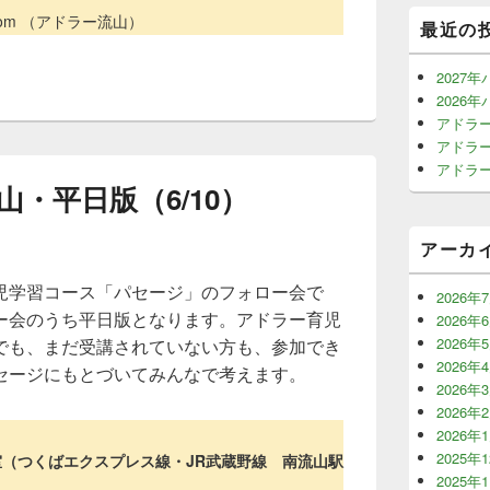
l.com （アドラー流山）
最近の
2027
2026
アドラー
アドラー
アドラー
・平日版（6/10）
アーカ
児学習コース「パセージ」のフォロー会で
2026年
ー会のうち平日版となります。アドラー育児
2026年
2026年
でも、まだ受講されていない方も、参加でき
2026年
セージにもとづいてみんなで考えます。
2026年
2026年
2026年
2025年
室（つくばエクスプレス線・JR武蔵野線 南流山駅
2025年