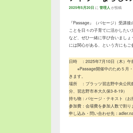
2025年5月20日
に
管理人
が投稿
『Passage』（パセージ）受
ことを日々の子育てに活かしたい
など、ぜひ一緒に学び合いましょ
には関心がある、という方にもご
日時 ：2025年7月10日（木）午前
※Passage開催中のため５月
きます。
場所 ：プラッツ習志野中央公民
分、習志野市本大久保3-8-19）
持ち物：パセージ・テキスト（お
参加費：会場費を参加人数で割
申し込み・問い合わせ先：adler.na