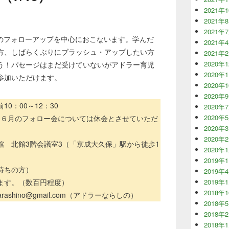
2021年
2021年
2021年
講後のフォローアップを中心におこないます。学んだ
2021年
方、しばらくぶりにブラッシュ・アップしたい方
2021年
2020年
う！パセージはまだ受けていないがアドラー育児
2020年
参加いただけます。
2020年
2020年
10：00～12：30
2020年
2020年
・６月のフォロー会については休会とさせていただ
2020年
2020年
館 北館3階会議室3（「京成大久保」駅から徒歩1
2020年
2019年
持ちの方）
2019年
ります。（数百円程度）
2019年
2018年
rashino@gmail.com（アドラーならしの）
2018年
2018年
2018年