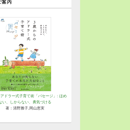
ご案内
のアドラー式子育て術「パセージ」: ほめ
ない、しからない、勇気づける
著：清野雅子,岡山恵実