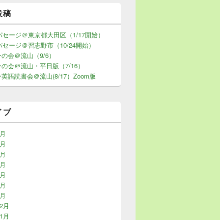
投稿
年パセージ＠東京都大田区（1/17開始）
年パセージ＠習志野市（10/24開始）
の会＠流山（9/6）
の会＠流山・平日版（7/16）
英語読書会＠流山(8/17）Zoom版
イブ
7月
6月
5月
4月
3月
2月
1月
12月
11月