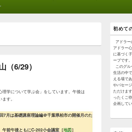
グ
メ
初めて
イ
ン
サ
アドラー
イ
アドラー
ド
に基づく
バ
ープです
ー
（6/29）
このグル
ウ
ィ
生活の中
ジ
える場で
ェ
やパセー
ッ
ただけま
心理学について学ぶ会」をしています。午後は
ト
ったくご
います。
エ
企画して
リ
ア
、次回7月は基礎講座理論編＠千葉県柏市の開催月のた
午前午後ともにC-202小会議室［
地図
］