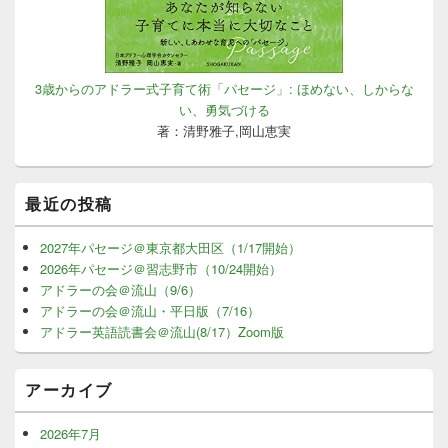
3歳からのアドラー式子育て術「パセージ」: ほめない、しからな
い、勇気づける
著：清野雅子,岡山恵実
最近の投稿
2027年パセージ＠東京都大田区（1/17開始）
2026年パセージ＠習志野市（10/24開始）
アドラーの会＠流山（9/6）
アドラーの会＠流山・平日版（7/16）
アドラー英語読書会＠流山(8/17）Zoom版
アーカイブ
2026年7月