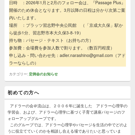
日時 ：2026年1月と2月のフォロー会は、『Passage Plus』
開催のため休会となります。3月以降の日程は分かり次第ご案
内いたします。
場所 ：プラッツ習志野中央公民館 （「京成大久保」駅か
ら徒歩1分、習志野市本大久保3-8-19）
持ち物：パセージ・テキスト（お持ちの方）
参加費：会場費を参加人数で割ります。（数百円程度）
申し込み・問い合わせ先：adler.narashino@gmail.com（アド
ラーならしの）
カテゴリー:
定例会のお知らせ
メ
初めての方へ
イ
ン
サ
アドラーの会＠流山は、２００６年に誕生した アドラー心理学の
イ
学習会、および、アドラー心理学に基づく子育て講座パセージのフ
ド
ォローアップグループです。
バ
このグループでは、アドラー心理学やパセージを生活の中でどのよ
ー
うに役立てていくのかを相談し合える場でありたいと思っていま
ウ