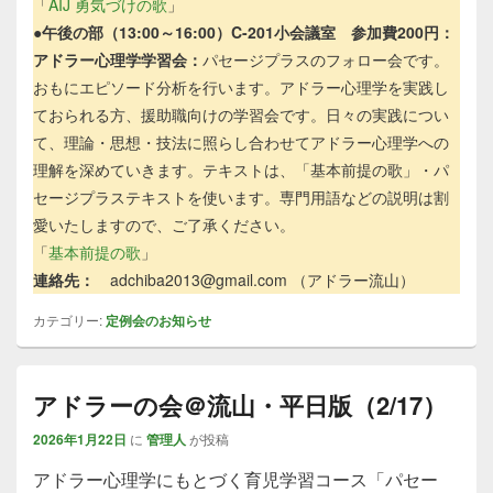
「
AIJ 勇気づけの歌
」
●
午後の部（13:00～16:00）C-201小会議室
参加費200円：
アドラー心理学学習会：
パセージプラスのフォロー会です。
おもにエピソード分析を行います。アドラー心理学を実践し
ておられる方、援助職向けの学習会です。日々の実践につい
て、理論・思想・技法に照らし合わせてアドラー心理学への
理解を深めていきます。テキストは、「基本前提の歌」・パ
セージプラステキストを使います。専門用語などの説明は割
愛いたしますので、ご了承ください。
「
基本前提の歌
」
連絡先：
adchiba2013@gmail.com （アドラー流山）
カテゴリー:
定例会のお知らせ
アドラーの会＠流山・平日版（2/17）
2026年1月22日
に
管理人
が投稿
アドラー心理学にもとづく育児学習コース「パセー