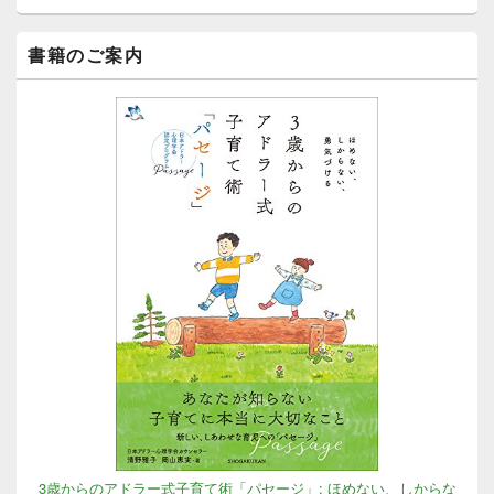
エ
リ
ア
書籍のご案内
3歳からのアドラー式子育て術「パセージ」: ほめない、しからな