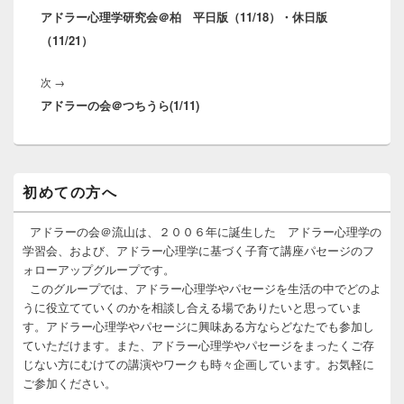
ナ
アドラー心理学研究会＠柏 平日版（11/18）・休日版
の
ビ
（11/21）
投
ゲ
稿:
ー
次
次
→
シ
アドラーの会＠つちうら(1/11)
の
ョ
投
ン
稿:
メ
初めての方へ
イ
ン
サ
アドラーの会＠流山は、２００６年に誕生した アドラー心理学の
イ
学習会、および、アドラー心理学に基づく子育て講座パセージのフ
ド
ォローアップグループです。
バ
このグループでは、アドラー心理学やパセージを生活の中でどのよ
ー
うに役立てていくのかを相談し合える場でありたいと思っていま
ウ
ィ
す。アドラー心理学やパセージに興味ある方ならどなたでも参加し
ジ
ていただけます。また、アドラー心理学やパセージをまったくご存
ェ
じない方にむけての講演やワークも時々企画しています。お気軽に
ッ
ご参加ください。
ト