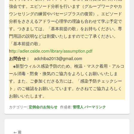
強会です。エピソード分析を行います（グループワークやカ
ウンセリングの練習やパセージプラスの復習）。エピソード
分析をささえるアドラー心理学の理論も合わせて学ぶ予定で
す。つきましては、「基本前提の歌」をお持ちください。専
門用語の説明などは割愛いたしますのでご了承ください。
「基本前提の歌」
h
ttp://adler.cside.com/library/assumption.pdf
お問合せ：
adchiba2013@gmail.com
※
新型ウィルス感染予防のため、検温・マスク着用・アルコ
ール消毒・黙食・換気のご協力をよろしくお願いいたしま
す。また、ご参加くださる方には、「感染予防チェックシー
ト」のご確認をお願いしています。かさねてご協力よろしく
お願いいたします。
カテゴリー:
定例会のお知らせ
作成者:
管理人
パーマリンク
投
稿
前
←
前