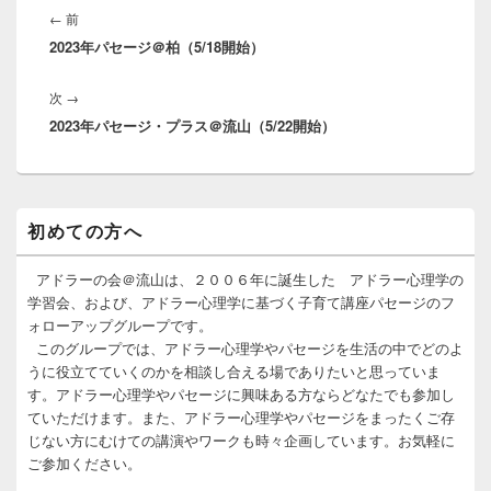
稿
前
←
前
ナ
2023年パセージ＠柏（5/18開始）
の
ビ
投
ゲ
次
次
→
稿:
ー
2023年パセージ・プラス＠流山（5/22開始）
の
シ
投
ョ
稿:
ン
メ
初めての方へ
イ
ン
サ
アドラーの会＠流山は、２００６年に誕生した アドラー心理学の
イ
学習会、および、アドラー心理学に基づく子育て講座パセージのフ
ド
ォローアップグループです。
バ
このグループでは、アドラー心理学やパセージを生活の中でどのよ
ー
うに役立てていくのかを相談し合える場でありたいと思っていま
ウ
ィ
す。アドラー心理学やパセージに興味ある方ならどなたでも参加し
ジ
ていただけます。また、アドラー心理学やパセージをまったくご存
ェ
じない方にむけての講演やワークも時々企画しています。お気軽に
ッ
ご参加ください。
ト