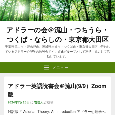
アドラーの会＠流山・つちうら・
つくば・ならしの・東京都大田区
千葉県流山市・習志野市、茨城県土浦市・つくば市・東京都大田区で行われ
ているアドラー心理学の勉強会です。姉妹グループとして連携・協力して活
動しています。
メニュー
アドラー英語読書会＠流山(9/9）Zoom
版
2024年7月26日
に
管理人
が投稿
対訳版『 Adlerian Theory: An Introduction アドラー心理学へ