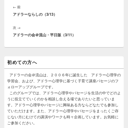
投
稿
前
←
前
ナ
アドラーならしの（3/13）
の
ビ
投
ゲ
次
次
→
稿:
ー
アドラーの会＠流山・平日版（3/11）
の
シ
投
ョ
稿:
ン
メ
初めての方へ
イ
ン
サ
アドラーの会＠流山は、２００６年に誕生した アドラー心理学の
イ
学習会、および、アドラー心理学に基づく子育て講座パセージのフ
ド
ォローアップグループです。
バ
このグループでは、アドラー心理学やパセージを生活の中でどのよ
ー
うに役立てていくのかを相談し合える場でありたいと思っていま
ウ
ィ
す。アドラー心理学やパセージに興味ある方ならどなたでも参加し
ジ
ていただけます。また、アドラー心理学やパセージをまったくご存
ェ
じない方にむけての講演やワークも時々企画しています。お気軽に
ッ
ご参加ください。
ト