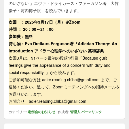
のいざない 』エヴァ・ドライカース・ファーガソン著 大竹
優子・河内博子訳 を読んでいきます。
次回 ：2025年3月17日（月）＠Zoom
時間 ： 20：00～21：00
参加費：無料
持ち物：Eva Dreikurs Ferguson著『Adlerian Theory: An
Introduction アドラー心理学へのいざない 英和辞典
次回3月は、91ページ最初の段落1行目「Because guilt
feelings give the appearance of a concern with duty and
social responsibility, 」から読みます。
ご参加可能な方は adler.reading.chiba@gmail.com まで、ご
連絡ください。追って、Zoomミーティングへの招待メールを
お送りいたします。
お問合せ adler.reading.chiba@gmail.com
カテゴリー:
定例会のお知らせ
作成者:
管理人
パーマリンク