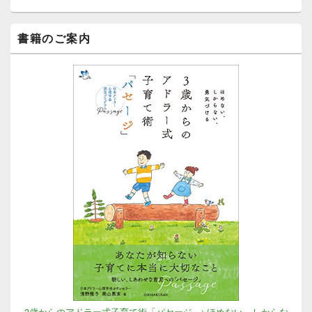
エ
リ
ア
書籍のご案内
3歳からのアドラー式子育て術「パセージ」: ほめない、しからな